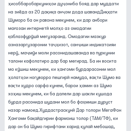
ҳисоббаробаркуниҳои дуҷониба бояд дар муддати
на зиёда аз 20 дақиқа анҷом дода шавандДиққати
Шуморо ба он равона мекунем, ки дар анбори
мағозаи интернетӣ молҳо аз омодагии
қаблазфурӯшӣ мегузаранд. Омодагии мазкур
азназаргузаронии таҷҳизот, санҷиши индикатсияи
нерӯ, маҷмӯи моли расонидашаванда ва пуркунии
талони кафолатиро дар бар мегирад. Ба ин восита
мо кӯшиш мекунем, ки ҳангоми бурдарасонии мол
ҳолатҳои ногуворро пешгирӣ намуда, вақти Шумо ва
вақти худро сарфа кунем, барои ҳамин аз Шумо
хоҳиш мекунем, ки ба далели дар шакли кушода
бурда расонида шудани мол бо фаҳмиши дуруст
назар намоед.
Худдастраскунӣ Дар толори МегаФон
Ҳангоми бақайдгирии фармоиш толор (ТАМ/ТФ), ки
дар он ба Шумо гирифтани харид қулай мебошад,