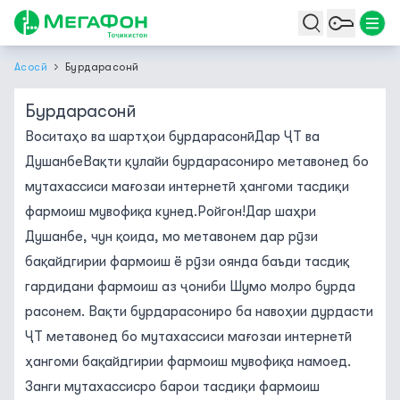
Асосӣ
Бурдарасонӣ
Бурдарасонӣ
Воситаҳо ва шартҳои бурдарасонӣДар ҶТ ва
ДушанбеВақти қулайи бурдарасониро метавонед бо
мутахассиси мағозаи интернетӣ ҳангоми тасдиқи
фармоиш мувофиқа кунед.Ройгон!Дар шаҳри
Душанбе, чун қоида, мо метавонем дар рӯзи
бақайдгирии фармоиш ё рӯзи оянда баъди тасдиқ
гардидани фармоиш аз ҷониби Шумо молро бурда
расонем. Вақти бурдарасониро ба навоҳии дурдасти
ҶТ метавонед бо мутахассиси мағозаи интернетӣ
ҳангоми бақайдгирии фармоиш мувофиқа намоед.
Занги мутахассисро барои тасдиқи фармоиш