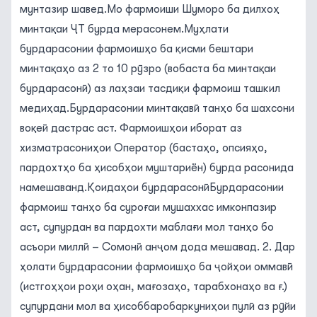
мунтазир шавед.Мо фармоиши Шуморо ба дилхоҳ
минтақаи ҶТ бурда мерасонем.Муҳлати
бурдарасонии фармоишҳо ба қисми бештари
минтақаҳо аз 2 то 10 рӯзро (вобаста ба минтақаи
бурдарасонӣ) аз лаҳзаи тасдиқи фармоиш ташкил
медиҳад.Бурдарасонии минтақавӣ танҳо ба шахсони
воқеӣ дастрас аст. Фармоишҳои иборат аз
хизматрасониҳои Оператор (бастаҳо, опсияҳо,
пардохтҳо ба ҳисобҳои муштариён) бурда расонида
намешаванд.
Қоидаҳои бурдарасонӣБурдарасонии
фармоиш танҳо ба суроғаи мушаххас имконпазир
аст, супурдан ва пардохти маблағи мол танҳо бо
асъори миллӣ – Сомонӣ анҷом дода мешавад. 2. Дар
ҳолати бурдарасонии фармоишҳо ба ҷойҳои оммавӣ
(истгоҳҳои роҳи оҳан, мағозаҳо, тарабхонаҳо ва ғ.)
супурдани мол ва ҳисоббаробаркуниҳои пулӣ аз рӯйи