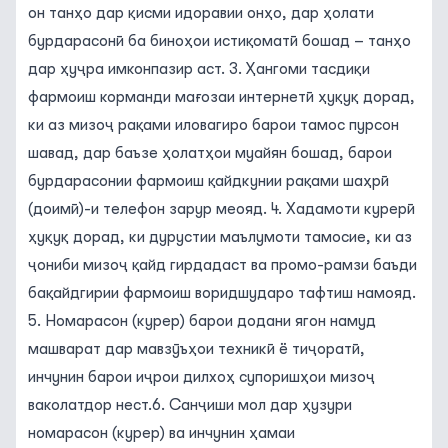
он танҳо дар қисми идоравии онҳо, дар ҳолати
бурдарасонӣ ба биноҳои истиқоматӣ бошад – танҳо
дар ҳуҷра имконпазир аст. 3. Ҳангоми тасдиқи
фармоиш корманди мағозаи интернетӣ ҳуқуқ дорад,
ки аз мизоҷ рақами иловагиро барои тамос пурсон
шавад, дар баъзе ҳолатҳои муайян бошад, барои
бурдарасонии фармоиш қайдкунии рақами шаҳрӣ
(доимӣ)-и телефон зарур меояд. 4. Хадамоти курерӣ
ҳуқуқ дорад, ки дурустии маълумоти тамосие, ки аз
ҷониби мизоҷ қайд гирдадаст ва промо-рамзи баъди
бақайдгирии фармоиш воридшударо тафтиш намояд.
5. Номарасон (курер) барои додани ягон намуд
машварат дар мавзӯъҳои техникӣ ё тиҷоратӣ,
инчунин барои иҷрои дилхоҳ супоришҳои мизоҷ
ваколатдор нест.6. Санҷиши мол дар ҳузури
номарасон (курер) ва инчунин ҳамаи