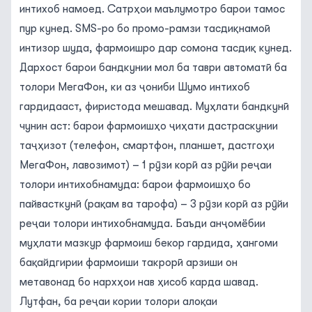
интихоб намоед. Сатрҳои маълумотро барои тамос
пур кунед. SMS-ро бо промо-рамзи тасдиқнамоӣ
интизор шуда, фармоишро дар сомона тасдиқ кунед.
Дархост барои бандкунии мол ба таври автоматӣ ба
толори МегаФон, ки аз ҷониби Шумо интихоб
гардидааст, фиристода мешавад. Муҳлати бандкунӣ
чунин аст: барои фармоишҳо ҷиҳати дастраскунии
таҷҳизот (телефон, смартфон, планшет, дастгоҳи
МегаФон, лавозимот) – 1 рӯзи корӣ аз рӯйи реҷаи
толори интихобнамуда: барои фармоишҳо бо
пайвасткунӣ (рақам ва тарофа) – 3 рӯзи корӣ аз рӯйи
реҷаи толори интихобнамуда. Баъди анҷомёбии
муҳлати мазкур фармоиш бекор гардида, ҳангоми
бақайдгирии фармоиши такрорӣ арзиши он
метавонад бо нархҳои нав ҳисоб карда шавад.
Лутфан, ба реҷаи кории толори алоқаи